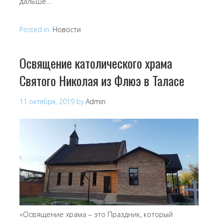
дальше…
Posted in:
Новости
Освящение католического храма
Святого Николая из Флюэ в Таласе
11 октября, 2019
by
Admin
«Освящение храма – это Праздник, который