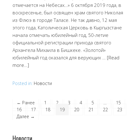
отмечается на Небесах…» 6 октября 2019 года, в
воскресенье, был освящен храм святого Николая
из Флюэ в городе Таласе. Не так давно, 12 мая
этого года, Католическая Церковь в Кыргызстане
начала отмечать юбилейный год, 50-летие
официальной регистрации прихода святого
Архангела Михаила в Бишкеке. «Золотой»
юбилейный год оказался для верующих …
[Read
more…]
Posted in:
Новости
← Ранее
1
2
3
4
5
…
15
16
17
18
19
20
21
22
23
Далее →
Новости