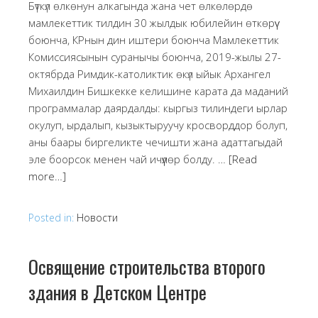
Бүткүл өлкөнун алкагында жана чет өлкөлөрдө
мамлекеттик тилдин 30 жылдык юбилейин өткөрүү
боюнча, КРнын дин иштери боюнча Мамлекеттик
Комиссиясынын суранычы боюнча, 2019-жылы 27-
октябрда Римдик-католиктик өкүл ыйык Архангел
Михаилдин Бишкекке келишине карата да маданий
программалар даярдалды: кыргыз тилиндеги ырлар
окулуп, ырдалып, кызыктыруучу кросворддор болуп,
аны баары биргеликте чечишти жана адаттагыдай
эле боорсок менен чай ичүүлөр болду. …
[Read
more…]
Posted in:
Новости
Освящение строительства второго
здания в Детском Центре