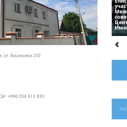
Епис
учас
Меж
сове
Цен
Има
к, ул. Васильева 203
и ОИ
+996 556 613 830
ЛИ