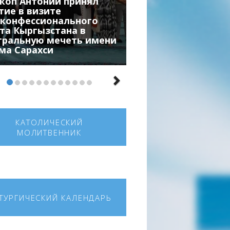
коп Антоний принял
тие в визите
конфессионального
та Кыргызстана в
тральную мечеть имени
ма Сарахси
КАТОЛИЧЕСКИЙ
МОЛИТВЕННИК
ТУРГИЧЕСКИЙ КАЛЕНДАРЬ