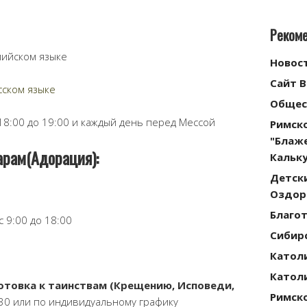
Реком
лийском языке
Новос
Сайт 
сском языке
Общес
18:00 до 19:00 и каждый день перед Мессой
Римск
"Блаж
рам(Адорация):
Кальку
Детск
Оздор
Благо
 9:00 до 18:00
Сибирс
Катол
Катол
отовка к таинствам (Крещению, Исповеди,
Римск
30 или по индивидуальному графику