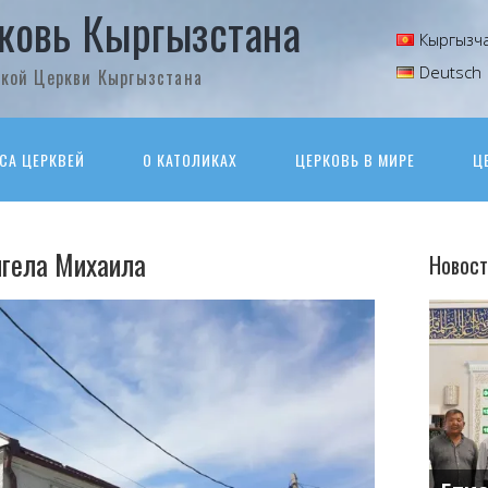
ковь Кыргызстана
Кыргызч
Deutsch
кой Церкви Кыргызстана
СА ЦЕРКВЕЙ
О КАТОЛИКАХ
ЦЕРКОВЬ В МИРЕ
Ц
нгела Михаила
Новост