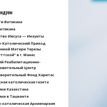
ендуем
ти Ватикана
Ватикана
тво Иисуса — Иезуиты
о-Католический Приход
енной Матери Терезы
ттской" в г. Манас
ий Реабилитационно-
овительный Центр
творительный Фонд Каритас
кая католическая газета
ики Казахстана
ики в Ташкенте
о-католическая Архиепархия