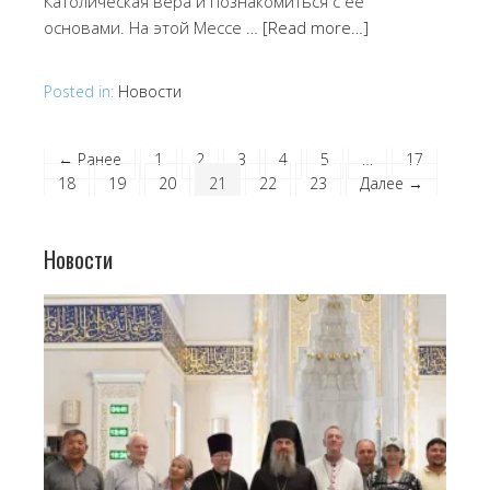
Католическая вера и познакомиться с ее
основами. На этой Мессе …
[Read more…]
Posted in:
Новости
← Ранее
1
2
3
4
5
…
17
18
19
20
21
22
23
Далее →
Новости