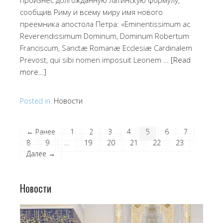
произнес долгожданную латинскую формулу,
сообщив Риму и всему миру имя нового
преемника апостола Петра: «Eminentissimum ac
Reverendissimum Dominum, Dominum Robertum
Franciscum, Sanctæ Romanæ Ecclesiæ Cardinalem
Prevost, qui sibi nomen imposuit Leonem …
[Read
more…]
Posted in:
Новости
← Ранее
1
2
3
4
5
6
7
8
9
…
19
20
21
22
23
Далее →
Новости