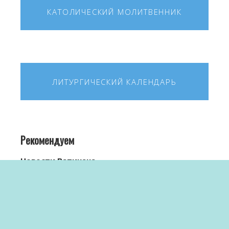
КАТОЛИЧЕСКИЙ МОЛИТВЕННИК
ЛИТУРГИЧЕСКИЙ КАЛЕНДАРЬ
Рекомендуем
Новости Ватикана
Сайт Ватикана
Общество Иисуса — Иезуиты
Римско-Католический Приход "Блаженной
Матери Терезы Калькуттской" в г. Манас