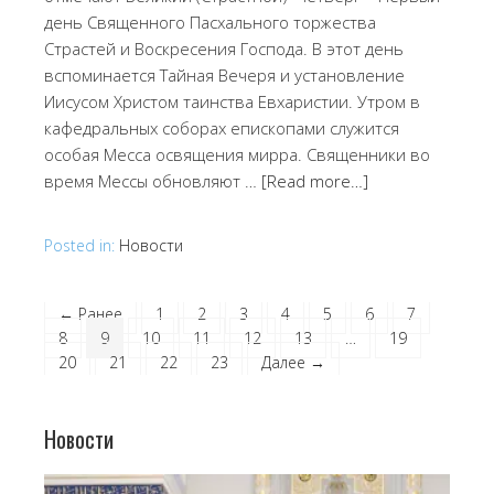
день Священного Пасхального торжества
Страстей и Воскресения Господа. В этот день
вспоминается Тайная Вечеря и установление
Иисусом Христом таинства Евхаристии. Утром в
кафедральных соборах епископами служится
особая Месса освящения мирра. Священники во
время Мессы обновляют …
[Read more…]
Posted in:
Новости
← Ранее
1
2
3
4
5
6
7
8
9
10
11
12
13
…
19
20
21
22
23
Далее →
Новости