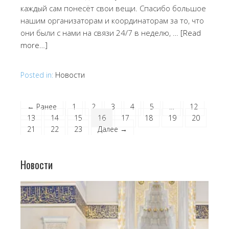
каждый сам понесёт свои вещи. Спасибо большое
нашим организаторам и координаторам за то, что
они были с нами на связи 24/7 в неделю, …
[Read
more…]
Posted in:
Новости
← Ранее
1
2
3
4
5
…
12
13
14
15
16
17
18
19
20
21
22
23
Далее →
Новости