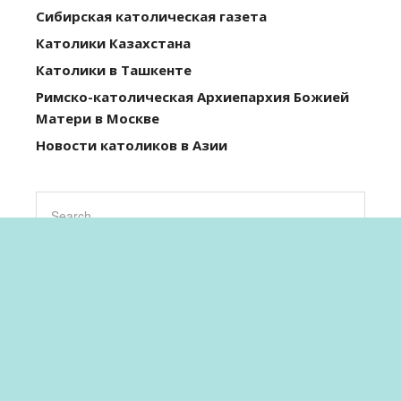
Сибирская католическая газета
Католики Казахстана
Католики в Ташкенте
Римско-католическая Архиепархия Божией
Матери в Москве
Новости католиков в Азии
Copyright © 2026 Католическая Церковь Кыргызстана.
Church
WordPress Theme by themehall.com