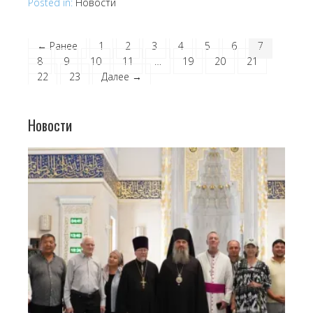
Posted in:
Новости
← Ранее
1
2
3
4
5
6
7
8
9
10
11
…
19
20
21
22
23
Далее →
Новости