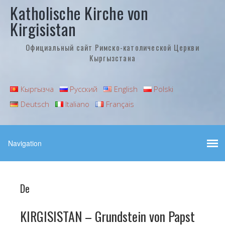
Katholische Kirche von
Kirgisistan
Официальный сайт Римско-католической Церкви
Кыргызстана
Кыргызча
Русский
English
Polski
Deutsch
Italiano
Français
De
KIRGISISTAN – Grundstein von Papst