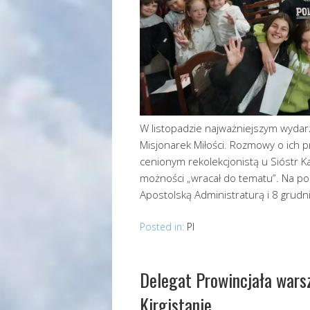
W listopadzie najważniejszym wydarz
Misjonarek Miłości. Rozmowy o ich prz
cenionym rekolekcjonistą u Sióstr Kal
możności „wracał do tematu”. Na po
Apostolską Administraturą i 8 grudn
Posted in:
Pl
Delegat Prowincjała wars
Kirgistanie