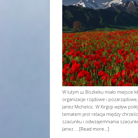
W lutym ш Biszkeku miało miejsce k
organizacje rządowe i pozarządowe,
Janez Michelcic. W Kirgizji wpływ pol
tematem jest relacja między chrześ
szacunku i odwzajemniania szacunku n
Janez …
[Read more…]