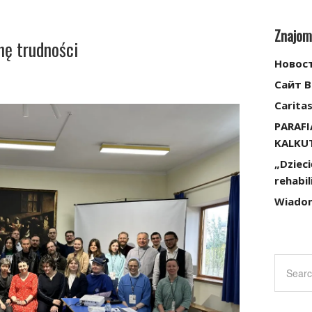
Znajom
hę trudności
Новос
Сайт 
Caritas
PARAFI
KALKU
„Dziec
rehabil
Wiadomo