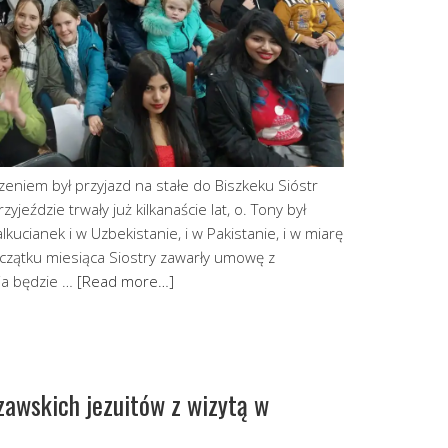
eniem był przyjazd na stałe do Biszkeku Sióstr
yjeździe trwały już kilkanaście lat, o. Tony był
kucianek i w Uzbekistanie, i w Pakistanie, i w miarę
czątku miesiąca Siostry zawarły umowę z
ia będzie …
[Read more…]
zawskich jezuitów z wizytą w