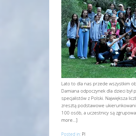
Lato to dla nas przede wszystkim ob
Damiana odpoczynek dla dzieci był 
specjalistów z Polski. Największa lic
zresztą podstawowe ukierunkowani
100 osób, a uczestnicy są zgrupowa
more…]
Posted in:
Pl