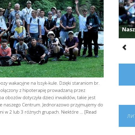
Nasz
ozy wakacyjne na Issyk-kule. Dzięki staraniom br.
połączony z hipoterapię prowadzaną przez
zba obozów dotyczyła dzieci inwalidów, takie jest
e naszego Centrum. Jednorazowo przyjmujemy do
ni w 2 lub 3 różnych grupach. Niektóre …
[Read
ЛИ