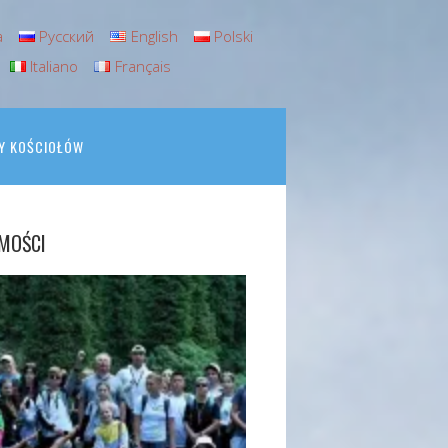
а
Русский
English
Polski
Italiano
Français
Y KOŚCIOŁÓW
MOŚCI