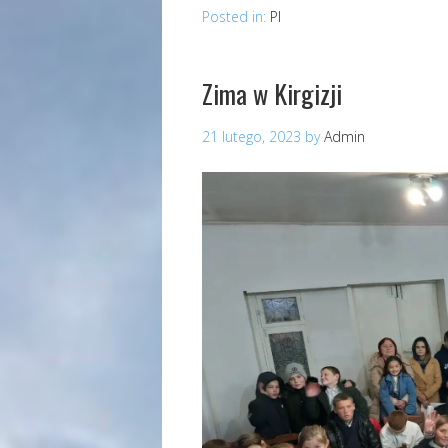
Posted in:
Pl
Zima w Kirgizji
21 lutego, 2023
by
Admin