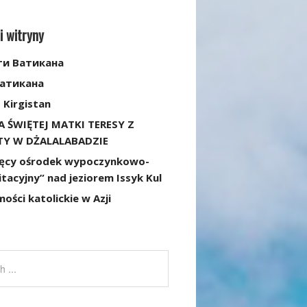
i witryny
ти Ватикана
Ватикана
 Kirgistan
A ŚWIĘTEJ MATKI TERESY Z
TY W DŻALALABADZIE
ięcy ośrodek wypoczynkowo-
itacyjny” nad jeziorem Issyk Kul
ści katolickie w Azji