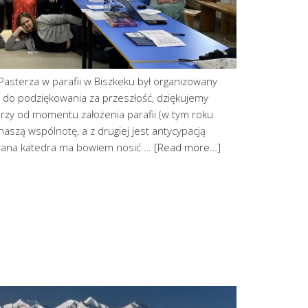
 Pasterza w parafii w Biszkeku był organizowany
ją do podziękowania za przeszłość, dziękujemy
órzy od momentu założenia parafii (w tym roku
naszą wspólnotę, a z drugiej jest antycypacją
wana katedra ma bowiem nosić …
[Read more…]