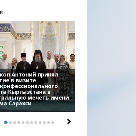
и
коп Антоний принял
тие в визите
конфессионального
та Кыргызстана в
тральную мечеть имени
ма Сарахси