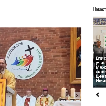
Новост
Епис
учас
Меж
сове
Цен
Има