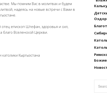
стве. Мы помним Вас в молитвах и будем
Кальку
литвой, надеясь на новые встречи с Вами в
Детск
гызстане.
Оздор
Благо
 отец епископ Штефан, здоровья и сил,
а благо Вселенской Церкви.
Сибирс
Катол
Катол
Римск
и католики Кыргызстана
Божие
Новост