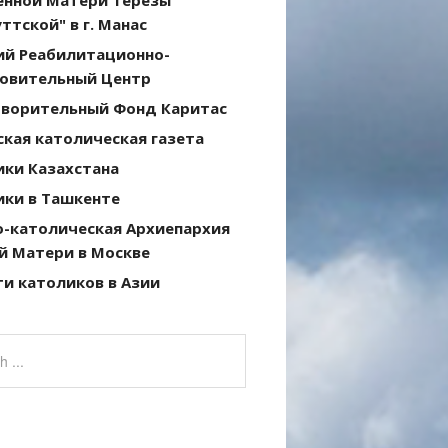
ттской" в г. Манас
ий Реабилитационно-
овительный Центр
творительный Фонд Каритас
кая католическая газета
ики Казахстана
ики в Ташкенте
о-католическая Архиепархия
й Матери в Москве
и католиков в Азии