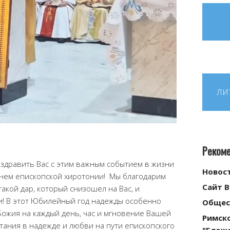
ЛИ
Реком
здравить Вас с этим важным событием в жизни
Новос
днем епископской хиротонии! Мы благодарим
Сайт 
такой дар, который снизошел на Вас, и
и! В этот Юбилейный год надежды особенно
Общес
ожия на каждый день, час и мгновение Вашей
Римск
стания в надежде и любви на пути епископского
"Блаж