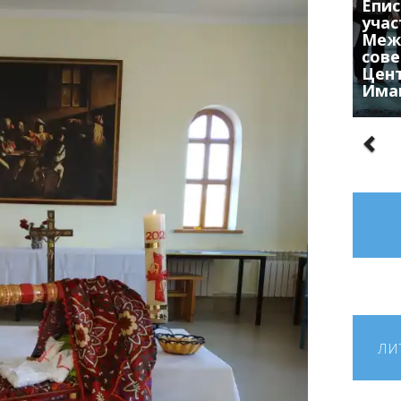
Епис
учас
Меж
сове
Цен
Има
ЛИ