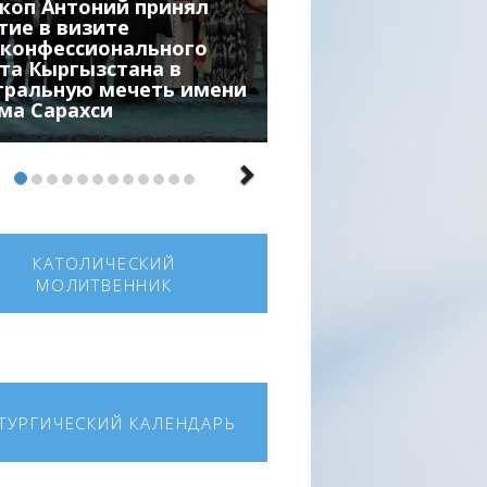
коп Антоний принял
тие в визите
конфессионального
та Кыргызстана в
тральную мечеть имени
ма Сарахси
КАТОЛИЧЕСКИЙ
МОЛИТВЕННИК
ТУРГИЧЕСКИЙ КАЛЕНДАРЬ