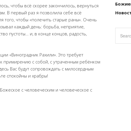
Божие
ось, чтобы всё скорее закончилось, вернуться
Новост
м. В первый раз я позволила себе всё
ля того, чтобы «полечить старые раны». Очень
зывал каждый день: борьба, неприятие,
ство пустоты… и, в конце концов, радость,
ии «Виноградник Рахили». Это требует
е к примирению с собой, с утраченным ребёнком
Здесь Вас будут сопровождать с милосердным
те спокойны и храбры!
Божеское с человеческим и человеческое с