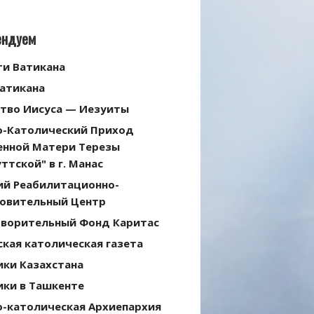
ендуем
ти Ватикана
Ватикана
тво Иисуса — Иезуиты
о-Католический Приход
енной Матери Терезы
ттской" в г. Манас
ий Реабилитационно-
овительный Центр
творительный Фонд Каритас
кая католическая газета
ики Казахстана
ики в Ташкенте
о-католическая Архиепархия