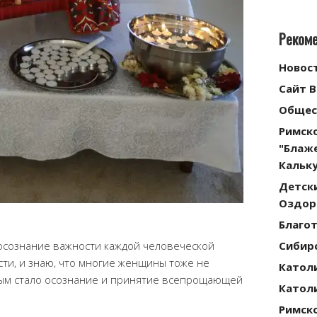
Реком
Новос
Сайт 
Общес
Римск
"Блаж
Кальку
Детск
Оздор
Благо
Сибирс
осознание важности каждой человеческой
сти, и знаю, что многие женщины тоже не
Катол
ным стало осознание и принятие всепрощающей
Катол
Римск