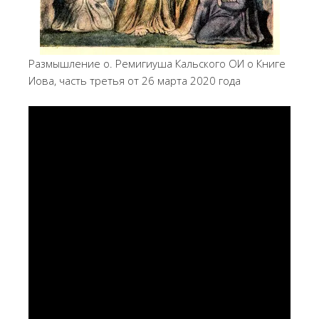
Размышление о. Ремигиуша Кальского ОИ о Книге
Иова, часть третья от 26 марта 2020 года