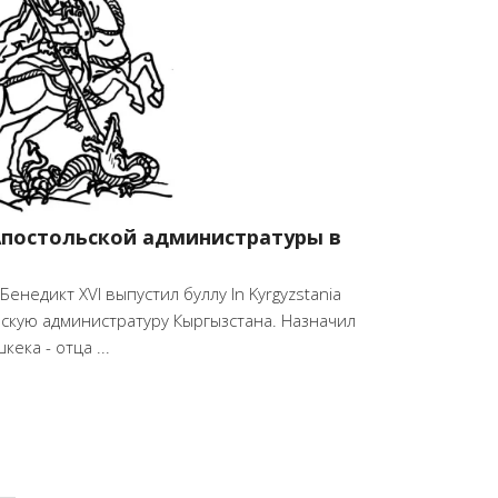
 Апостольской администратуры в
енедикт XVI выпустил буллу In Kyrgyzstania
льскую администратуру Кыргызстана. Назначил
ека - отца ...