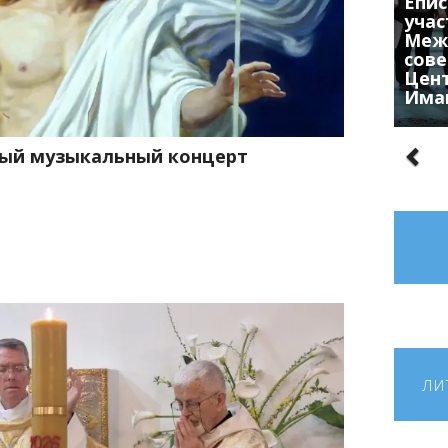
Епис
учас
Меж
сове
Цен
Има
ный музыкальный концерт
ЛИ