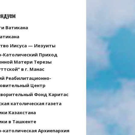
ендуем
ти Ватикана
Ватикана
тво Иисуса — Иезуиты
о-Католический Приход
енной Матери Терезы
ттской" в г. Манас
ий Реабилитационно-
овительный Центр
творительный Фонд Каритас
кая католическая газета
ики Казахстана
ики в Ташкенте
о-католическая Архиепархия