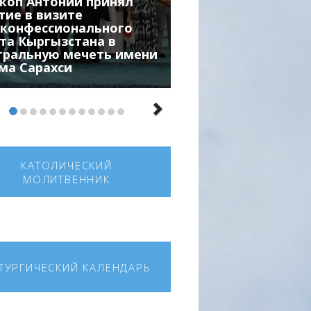
коп Антоний принял
тие в визите
конфессионального
та Кыргызстана в
тральную мечеть имени
ма Сарахси
КАТОЛИЧЕСКИЙ
МОЛИТВЕННИК
ТУРГИЧЕСКИЙ КАЛЕНДАРЬ