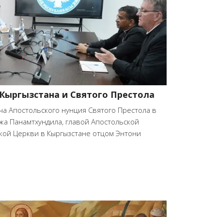
Кыргызстана и Святого Престола
ча Апостольского нунция Святого Престола в
жа Панамтхундила, главой Апостольской
кой Церкви в Кыргызстане отцом Энтони