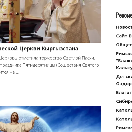
Реком
Новос
Сайт 
Общес
ческой Церкви Кыргызстана
Римск
 Церковь отметила торжество Светлой Пасхи.
"Блаж
 праздника Пятидесятницы (Сошествия Святого
Кальку
тся на ...
Детск
Оздор
Благо
Сибирс
Катол
Катол
Римск