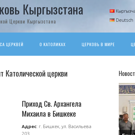
ковь Кыргызстана
Кыргызч
Deutsch
кой Церкви Кыргызстана
СА ЦЕРКВЕЙ
О КАТОЛИКАХ
ЦЕРКОВЬ В МИРЕ
Ц
т Католической церкви
Новост
Приход Св. Архангела
Михаила в Бишкеке
Адрес
: г. Бишкек, ул. Васильева
203