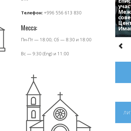
Епис
учас
Меж
Телефон:
+996 556 613 830
сове
Цен
Месса:
Има
Пн-Пт — 18:00; Сб — 8:30 и 18:00
Вс — 9:30 (Eng) и 11:00
ЛИ