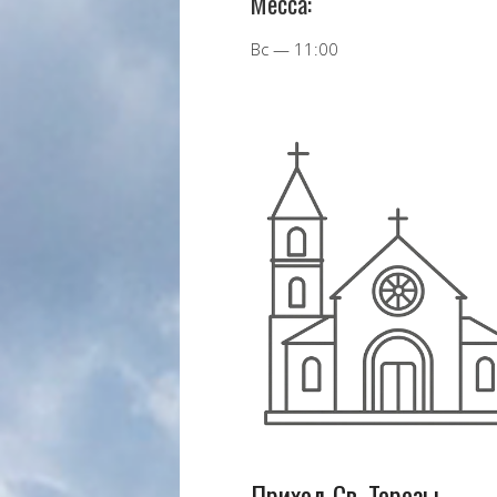
Месса:
Вс — 11:00
Приход Св. Терезы