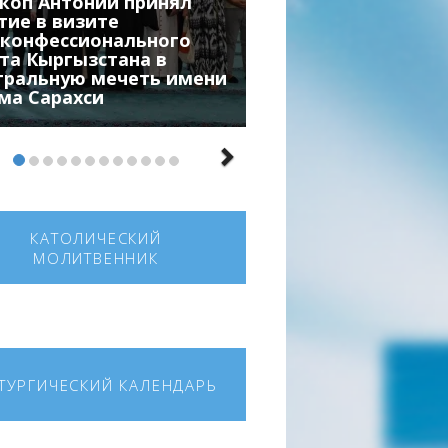
коп Антоний принял
тие в визите
конфессионального
та Кыргызстана в
тральную мечеть имени
ма Сарахси
КАТОЛИЧЕСКИЙ
МОЛИТВЕННИК
ТУРГИЧЕСКИЙ КАЛЕНДАРЬ