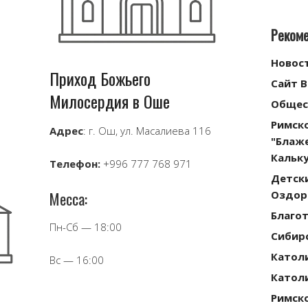
Реком
Новос
Приход Божьего
Сайт 
Милосердия в Оше
Общес
Римск
Адрес
: г. Ош, ул. Масалиева 116
"Блаж
Кальку
Телефон:
+996 777 768 971
Детск
Месса:
Оздор
Благо
Пн-Сб — 18:00
Сибирс
Катол
Вс — 16:00
Катол
Римск