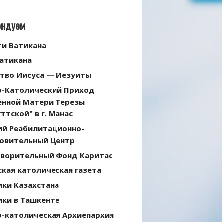
ендуем
ти Ватикана
Ватикана
тво Иисуса — Иезуиты
о-Католический Приход
енной Матери Терезы
ттской" в г. Манас
ий Реабилитационно-
овительный Центр
творительный Фонд Каритас
кая католическая газета
ики Казахстана
ики в Ташкенте
о-католическая Архиепархия