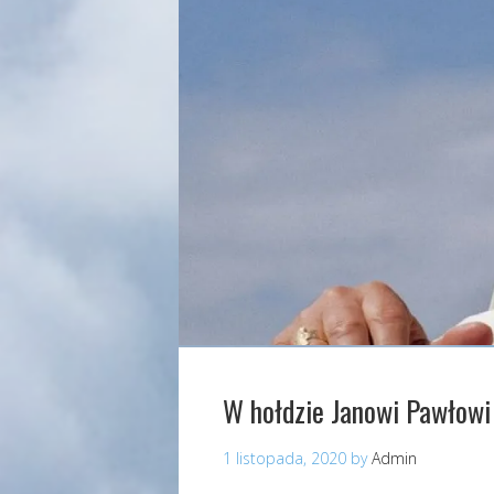
W hołdzie Janowi Pawłowi 
1 listopada, 2020
by
Admin