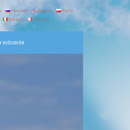
а
Русский
English
Polski
Italiano
Français
Y KOŚCIOŁÓW