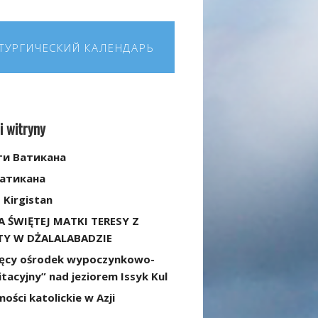
ТУРГИЧЕСКИЙ КАЛЕНДАРЬ
i witryny
ти Ватикана
Ватикана
 Kirgistan
A ŚWIĘTEJ MATKI TERESY Z
TY W DŻALALABADZIE
ięcy ośrodek wypoczynkowo-
itacyjny” nad jeziorem Issyk Kul
ści katolickie w Azji