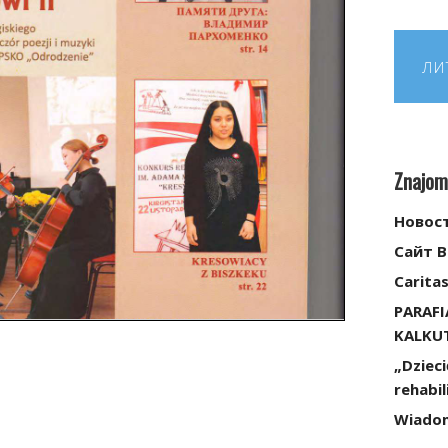
ЛИ
Znajom
Новос
Сайт 
Caritas
PARAFI
KALKU
„Dziec
rehabil
Wiadomo