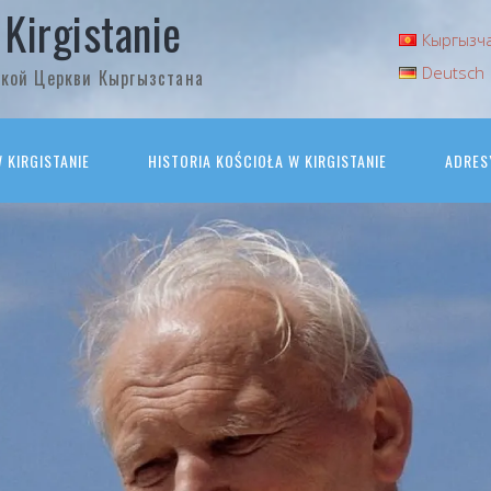
 Kirgistanie
Кыргызч
Deutsch
кой Церкви Кыргызстана
KIRGISTANIE
HISTORIA KOŚCIOŁA W KIRGISTANIE
ADRES